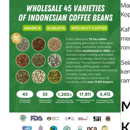
Man
Kop
Kaf
men
ron
Sel
ker
ram
M
K