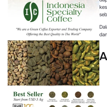
kes
seb
Dal
dan
A