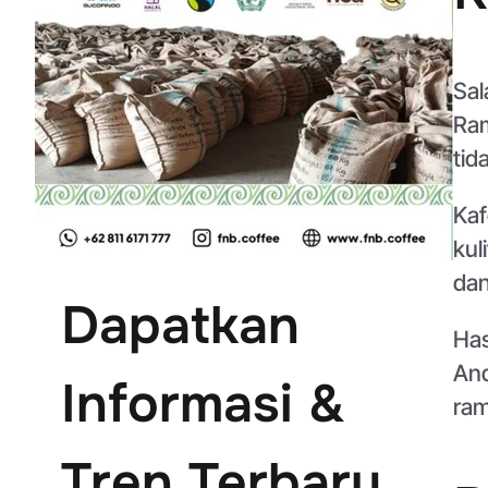
Sal
Ram
tid
Kaf
kul
dan
Dapatkan
Has
And
Informasi &
ram
Tren Terbaru