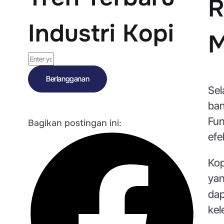
R
Industri Kopi
M
Berlangganan
Sel
ban
Fun
Bagikan postingan ini:
efe
Kop
yan
dap
kel