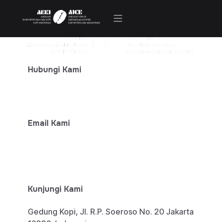
Kegiatan & Berita
Hubungi Kami
+ 62-812-7777-6474
Email Kami
info@aeki-aice.org
sphp@aeki-aice.org
Kunjungi Kami
Gedung Kopi, Jl. R.P. Soeroso No. 20 Jakarta