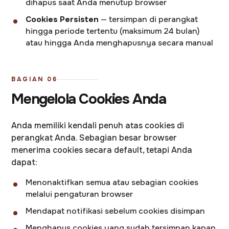
dihapus saat Anda menutup browser
Cookies Persisten
— tersimpan di perangkat
hingga periode tertentu (maksimum 24 bulan)
atau hingga Anda menghapusnya secara manual
BAGIAN 06
Mengelola Cookies Anda
Anda memiliki kendali penuh atas cookies di
perangkat Anda. Sebagian besar browser
menerima cookies secara default, tetapi Anda
dapat:
Menonaktifkan semua atau sebagian cookies
melalui pengaturan browser
Mendapat notifikasi sebelum cookies disimpan
Menghapus cookies yang sudah tersimpan kapan