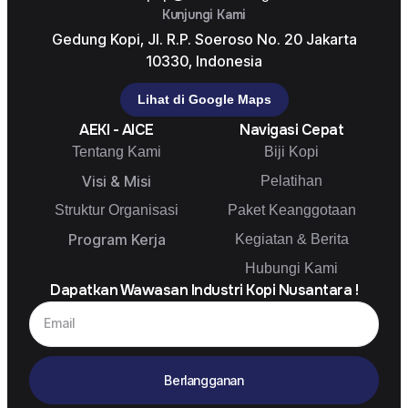
Kunjungi Kami
Gedung Kopi, Jl. R.P. Soeroso No. 20 Jakarta
10330, Indonesia
Lihat di Google Maps
AEKI - AICE
Navigasi Cepat
Tentang Kami
Biji Kopi
Visi & Misi
Pelatihan
Struktur Organisasi
Paket Keanggotaan
Program Kerja
Kegiatan & Berita
Hubungi Kami
Dapatkan Wawasan Industri Kopi Nusantara !
Berlangganan