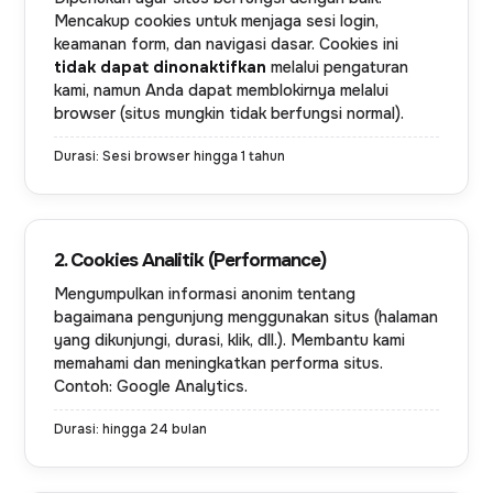
Mencakup cookies untuk menjaga sesi login,
keamanan form, dan navigasi dasar. Cookies ini
tidak dapat dinonaktifkan
melalui pengaturan
kami, namun Anda dapat memblokirnya melalui
browser (situs mungkin tidak berfungsi normal).
Durasi: Sesi browser hingga 1 tahun
2. Cookies Analitik (Performance)
Mengumpulkan informasi anonim tentang
bagaimana pengunjung menggunakan situs (halaman
yang dikunjungi, durasi, klik, dll.). Membantu kami
memahami dan meningkatkan performa situs.
Contoh: Google Analytics.
Durasi: hingga 24 bulan