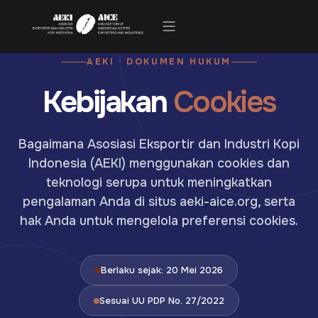
Kegiatan & Berita
AEKI · DOKUMEN HUKUM
Kebijakan
Cookies
Bagaimana Asosiasi Eksportir dan Industri Kopi
Indonesia (AEKI) menggunakan cookies dan
teknologi serupa untuk meningkatkan
pengalaman Anda di situs aeki-aice.org, serta
hak Anda untuk mengelola preferensi cookies.
Berlaku sejak: 20 Mei 2026
Sesuai UU PDP No. 27/2022