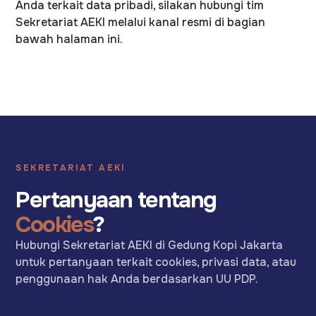
Anda terkait data pribadi, silakan hubungi tim
Sekretariat AEKI melalui kanal resmi di bagian
bawah halaman ini.
SEKRETARIAT AEKI
Pertanyaan tentang
Cookies
?
Hubungi Sekretariat AEKI di Gedung Kopi Jakarta
untuk pertanyaan terkait cookies, privasi data, atau
penggunaan hak Anda berdasarkan UU PDP.