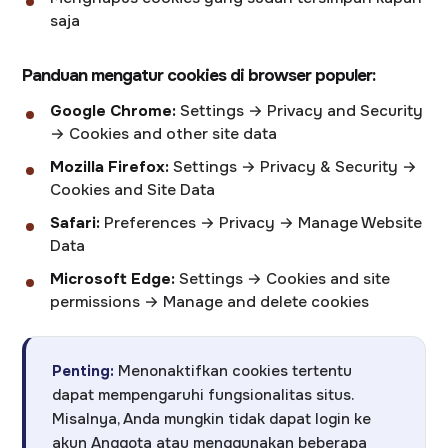
saja
Panduan mengatur cookies di browser populer:
Google Chrome:
Settings → Privacy and Security
→ Cookies and other site data
Mozilla Firefox:
Settings → Privacy & Security →
Cookies and Site Data
Safari:
Preferences → Privacy → Manage Website
Data
Microsoft Edge:
Settings → Cookies and site
permissions → Manage and delete cookies
Penting:
Menonaktifkan cookies tertentu
dapat mempengaruhi fungsionalitas situs.
Misalnya, Anda mungkin tidak dapat login ke
akun Anggota atau menggunakan beberapa