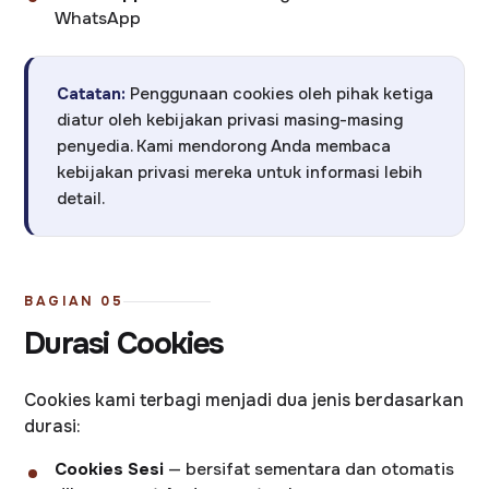
WhatsApp
Catatan:
Penggunaan cookies oleh pihak ketiga
diatur oleh kebijakan privasi masing-masing
penyedia. Kami mendorong Anda membaca
kebijakan privasi mereka untuk informasi lebih
detail.
BAGIAN 05
Durasi Cookies
Cookies kami terbagi menjadi dua jenis berdasarkan
durasi:
Cookies Sesi
— bersifat sementara dan otomatis