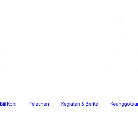
Biji Kopi
Pelatihan
Kegiatan & Berita
Keanggotaa