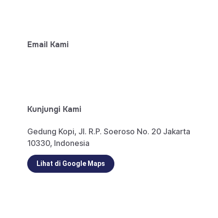
+ 62-812-7777-6474
Email Kami
info@aeki-aice.org
sphp@aeki-aice.org
Kunjungi Kami
Gedung Kopi, Jl. R.P. Soeroso No. 20 Jakarta
10330, Indonesia
Lihat di Google Maps