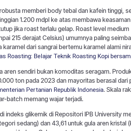
i robusta memberi body tebal dan kafein tinggi, s
inggian 1.200 mdpl ke atas membawa keasaman 
tutup jika roast terlalu gelap. Roast level medi
pai 215 derajat Celsius) umumnya paling seimba
a karamel dari sangrai bertemu karamel alami nira
as Roasting: Belajar Teknik Roasting Kopi bersa
a aren sendiri bukan komoditas seragam. Produksi
.000 ton pada 2023 dan mayoritas berasal dari pe
. Skala ra
enterian Pertanian Republik Indonesia
ar-batch memang wajar terjadi.
di indeks glikemik di Repositori IPB University m
tegori sedang) dan 43,61 untuk gula aren kristal (