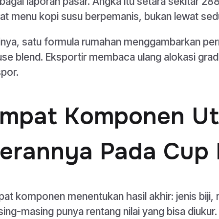
bagai laporan pasar. Angka itu setara sekitar 28
at menu kopi susu berpemanis, bukan lewat sed
inya, satu formula rumahan menggambarkan per
se blend. Eksportir membaca ulang alokasi grad
por.
mpat Komponen U
erannya Pada Cup P
at komponen menentukan hasil akhir: jenis biji, r
ing-masing punya rentang nilai yang bisa diukur.