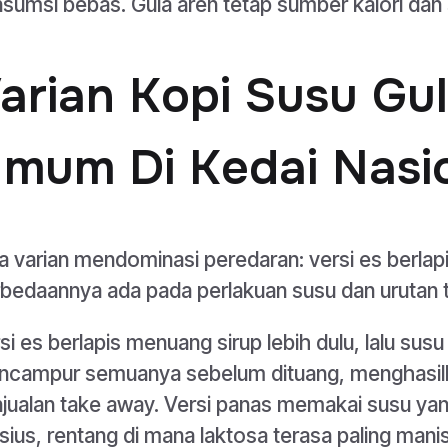
sumsi bebas. Gula aren tetap sumber kalori dan
arian Kopi Susu Gu
mum Di Kedai Nasi
a varian mendominasi peredaran: versi es berlapis
bedaannya ada pada perlakuan susu dan urutan 
si es berlapis menuang sirup lebih dulu, lalu susu 
campur semuanya sebelum dituang, menghasilk
jualan take away. Versi panas memakai susu ya
sius, rentang di mana laktosa terasa paling mani