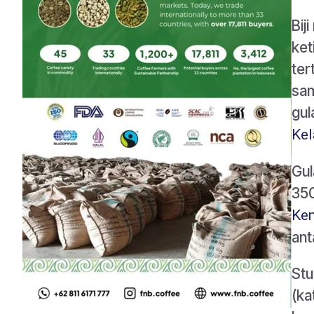
Bij
ket
ter
sam
gul
Kel
Gul
350
Kem
ant
Stu
(ka