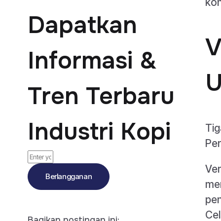
kon
Dapatkan
V
Informasi &
U
Tren Terbaru
Industri Kopi
Tig
Per
Ver
Berlangganan
men
pen
Cel
Bagikan postingan ini: