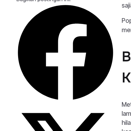
saj
Pop
men
B
K
Met
lam
hil