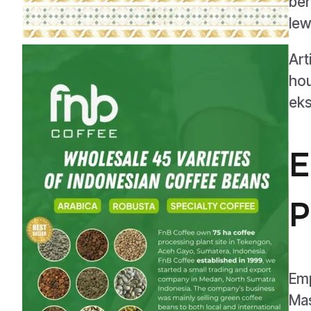
ber
lew
Art
hou
eks
E
P
Emp
Mas