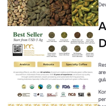
Dev
A
D
Res
are
gul
Kon
per