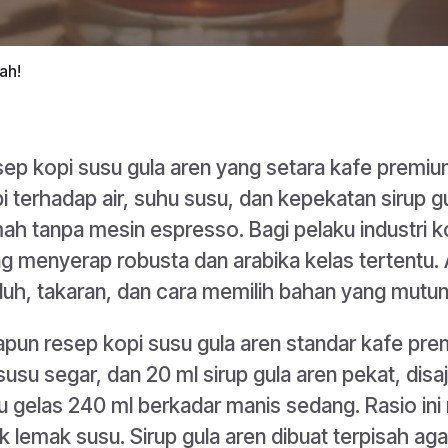
ah!
ep kopi susu gula aren yang setara kafe premium
i terhadap air, suhu susu, dan kepekatan sirup gu
ah tanpa mesin espresso. Bagi pelaku industri kopi
g menyerap robusta dan arabika kelas tertentu.
uh, takaran, dan cara memilih bahan yang mutun
pun resep kopi susu gula aren standar kafe pr
susu segar, dan 20 ml sirup gula aren pekat, dis
u gelas 240 ml berkadar manis sedang. Rasio in
ik lemak susu. Sirup gula aren dibuat terpisah a