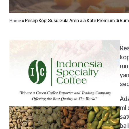
»
Resep Kopi Susu Gula Aren ala Kafe Premium di Rum
Home
Res
kop
rum
yan
sed
Ada
ml 
sat
bal