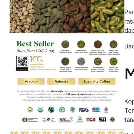
Pad
ras
dap
Ba
M
Kop
Ten
tan