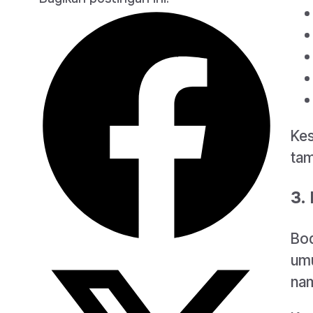
Kes
tam
3.
Bod
umu
nam