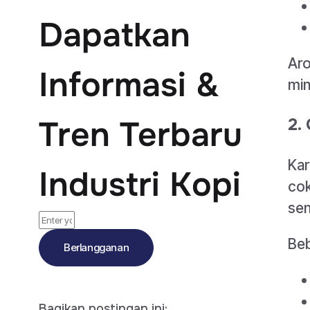
Dapatkan
Aro
Informasi &
min
Tren Terbaru
2.
Kar
Industri Kopi
cok
sen
Beb
Berlangganan
Bagikan postingan ini: