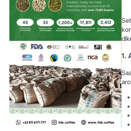
Set
kon
dik
1.
Saa
aro