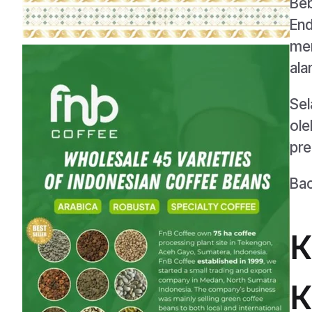
Beb
End
mem
ala
Sel
ole
pre
Ba
K
K