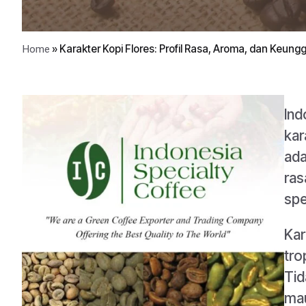
»
Karakter Kopi Flores: Profil Rasa, Aroma, dan Keun
Home
Ind
kar
ada
ras
spe
Kar
tro
Tid
ma