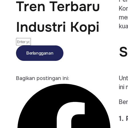
Tren Terbaru
Kon
men
Industri Kopi
kua
S
Berlangganan
Unt
Bagikan postingan ini:
ini
Ber
1.