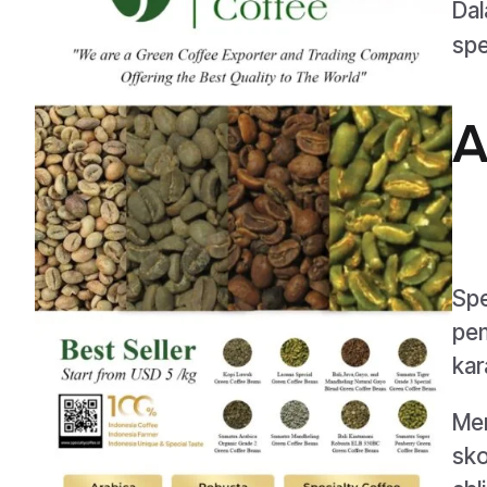
Dal
spe
A
Spe
pem
kar
Men
sko