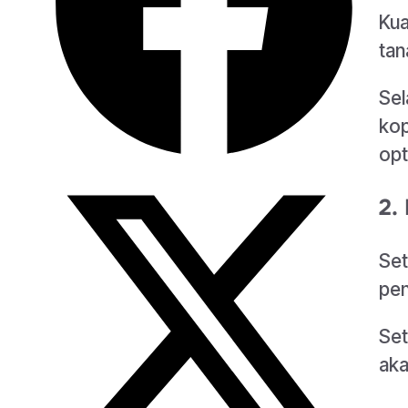
Kua
tan
Sel
kop
opt
2.
Set
pen
Set
aka