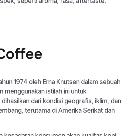
spek, seperti aroma, rasa, aftertaste,
Coffee
tahun 1974 oleh Erna Knutsen dalam sebuah
n menggunakan istilah ini untuk
ihasilkan dari kondisi geografis, iklim, dan
rkembang, terutama di Amerika Serikat dan
ya kesadaran konsumen akan kualitas kopi.