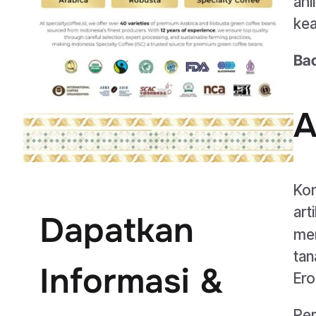
ahl
kea
Bac
A
Kon
art
Dapatkan
men
tan
Informasi &
Ero
Per