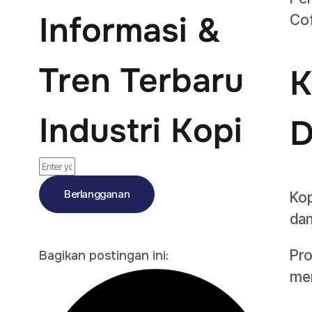
Informasi &
Cof
Tren Terbaru
K
Industri Kopi
D
Berlangganan
Kop
dan
Pro
Bagikan postingan ini:
men