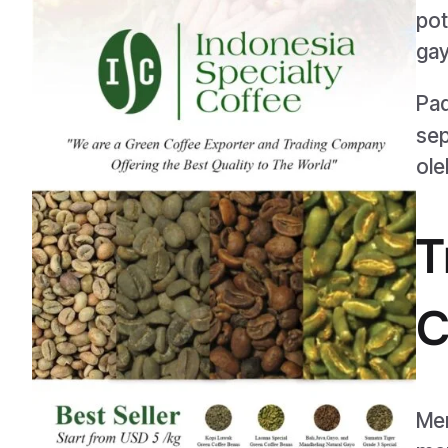
pot
gay
Pad
sep
ole
T
C
Men