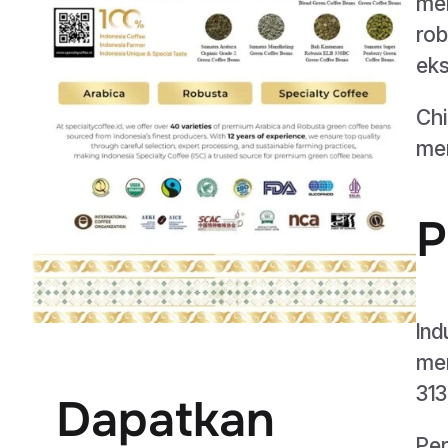
men
rob
eks
Chi
men
P
Ind
men
313
Dapatkan
Per