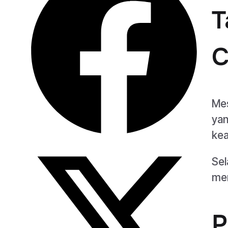
T
C
Mes
yan
kea
Sel
men
P