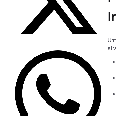
I
Unt
str