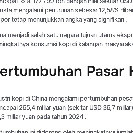
capai total 177.799 ton dengan nilai sekitar USD
usta mengalami penurunan sebesar 12,58% diban
por tetap menunjukkan angka yang signifikan .
na menjadi salah satu negara tujuan utama ekspo
ingkatnya konsumsi kopi di kalangan masyaraka
ertumbuhan Pasar K
ustri kopi di China mengalami pertumbuhan pesat.
capai 265,4 miliar yuan (sekitar USD 36,7 miliar
,3 miliar yuan pada tahun 2024 .
tumbuhan ini didorong oleh meningkatnya jumlah