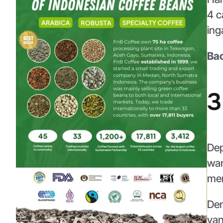
4 c
ing
Bac
3
Dep
wan
mer
Den
yan