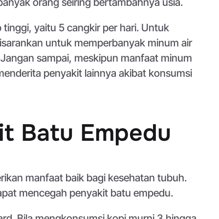
banyak orang seiring bertambahnya usia.
nggi, yaitu 5 cangkir per hari. Untuk
, disarankan untuk memperbanyak minum air
. Jangan sampai, meskipun manfaat minum
enderita penyakit lainnya akibat konsumsi
it Batu Empedu
kan manfaat baik bagi kesehatan tubuh.
dapat mencegah penyakit batu empedu.
rvard. Bila mengkonsumsi kopi murni 3 hingga