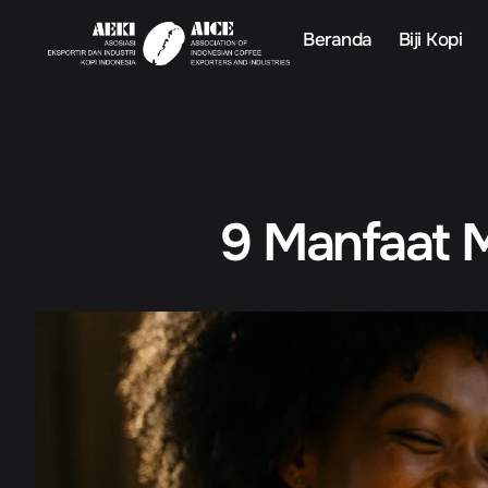
Beranda
Biji Kopi
9 Manfaat 