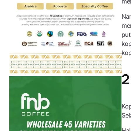
men
Nam
men
put
kop
kop
2
Kop
Sel
Hal