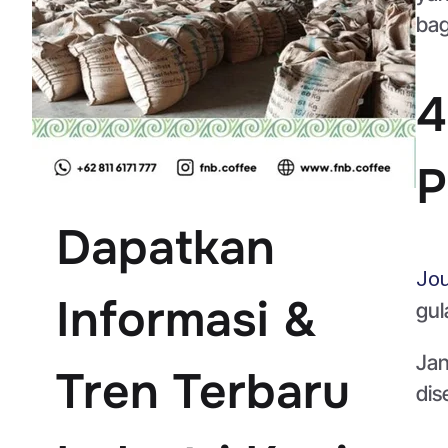
bag
4
P
Dapatkan
Jou
Informasi &
gul
Jan
Tren Terbaru
dis