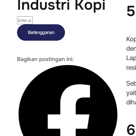
Industri Kopi
5
Berlangganan
Kop
den
La
Bagikan postingan ini:
res
Seb
yai
dih
6