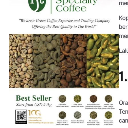
mem
Kop
ber
men
Lal
1
Ora
Ter
cam