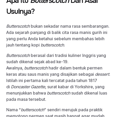
Apa Itu
Butterscotch
Dan Asal
Usulnya?
Butterscotch
bukan sekadar nama rasa sembarangan.
Ada sejarah panjang di balik cita rasa manis gurih ini
yang perlu Anda ketahui sebelum membahas lebih
jauh tentang kopi
butterscotch
.
Butterscotch
berasal dari tradisi kuliner Inggris yang
sudah dikenal sejak abad ke-19.
Awalnya,
butterscotch
hadir dalam bentuk permen
keras atau saus manis yang disajikan sebagai
dessert
.
Istilah ini pertama kali tercatat pada tahun 1817
di
Doncaster Gazette
, surat kabar di Yorkshire, yang
menunjukkan bahwa
butterscotch
sudah dikenal luas
pada masa tersebut.
Nama “
butterscotch
” sendiri merujuk pada praktik
memotong permen saat masih hangat agar mudah