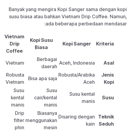
Banyak yang mengira Kopi Sanger sama dengan kopi
susu biasa atau bahkan Vietnam Drip Coffee. Namun,
ada beberapa perbedaan mendasar:
Vietnam
Kopi Susu
Drip
Kopi Sanger
Kriteria
Biasa
Coffee
Berbagai
Vietnam
Aceh, Indonesia
Asal
daerah
Robusta
Robusta/Arabika
Jenis
Bisa apa saja
Vietnam
Aceh
Kopi
Susu
Susu
Susu kental
kental
cair/kental
Susu
manis
manis
manis
Drip
Biasanya
Disaring dengan
Teknik
filter
menggunakan
kain
Seduh
phin
mesin