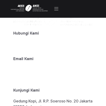
Kegiatan & Berita
Hubungi Kami
+ 62-812-7777-6474
Email Kami
info@aeki-aice.org
sphp@aeki-aice.org
Kunjungi Kami
Gedung Kopi, Jl. R.P. Soeroso No. 20 Jakarta