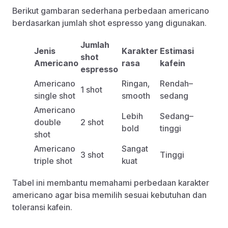
Berikut gambaran sederhana perbedaan americano
berdasarkan jumlah shot espresso yang digunakan.
Jumlah
Jenis
Karakter
Estimasi
shot
Americano
rasa
kafein
espresso
Americano
Ringan,
Rendah–
1 shot
single shot
smooth
sedang
Americano
Lebih
Sedang–
double
2 shot
bold
tinggi
shot
Americano
Sangat
3 shot
Tinggi
triple shot
kuat
Tabel ini membantu memahami perbedaan karakter
americano agar bisa memilih sesuai kebutuhan dan
toleransi kafein.