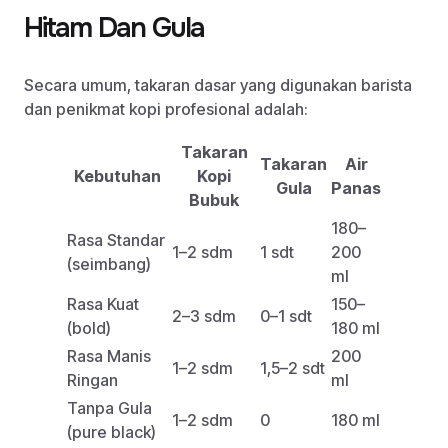
Hitam Dan Gula
Secara umum, takaran dasar yang digunakan barista
dan penikmat kopi profesional adalah:
Takaran
Takaran
Air
Kebutuhan
Kopi
Gula
Panas
Bubuk
180–
Rasa Standar
1–2 sdm
1 sdt
200
(seimbang)
ml
Rasa Kuat
150–
2–3 sdm
0–1 sdt
(bold)
180 ml
Rasa Manis
200
1–2 sdm
1,5–2 sdt
Ringan
ml
Tanpa Gula
1–2 sdm
0
180 ml
(pure black)