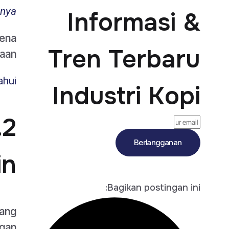
nnya
Informasi &
rena
Tren Terbaru
aan.
ahui
Industri Kopi
Berlangganan
in
Bagikan postingan ini:
yang
ngan