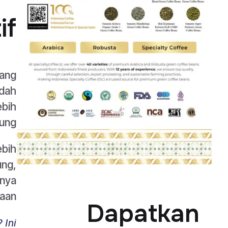
if
yang
ndah
ebih
ung.
ebih
ung,
tnya
aan.
Dapatkan
 Ini