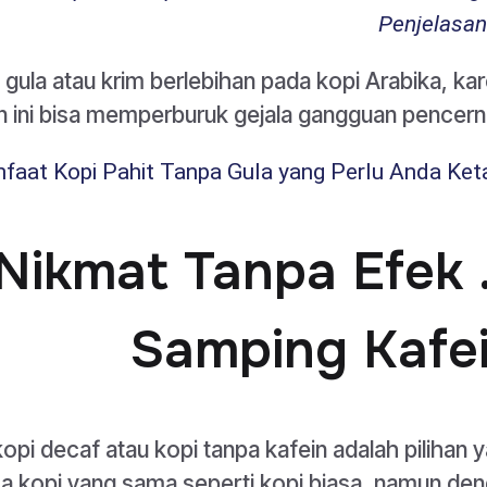
Penjelasa
ula atau krim berlebihan pada kopi Arabika, ka
 ini bisa memperburuk gejala gangguan pencern
faat Kopi Pahit Tanpa Gula yang Perlu Anda Ket
f: Nikmat Tanpa Efek
Samping Kafe
kopi decaf atau kopi tanpa kafein adalah pilihan 
a kopi yang sama seperti kopi biasa, namun de