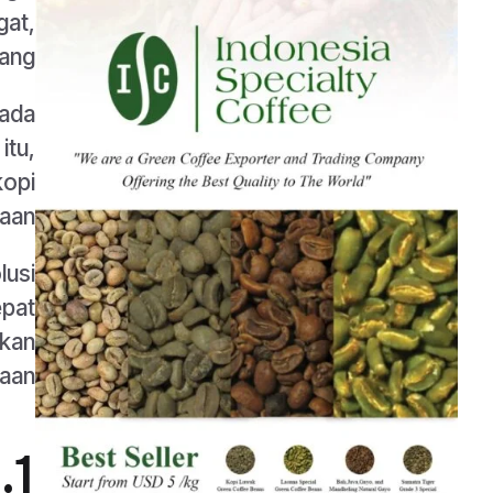
gat,
ang.
pada
itu,
kopi
aan.
lusi
epat
bkan
aan.