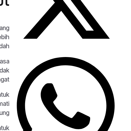
ut
yang
ebih
dah.
rasa
idak
gat.
ntuk
mati
ung.
ntuk