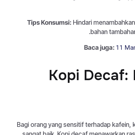
Tips Konsumsi:
Hindari menambahkan g
bahan tambahan
Baca juga:
11 Man
2. Kopi Deca
Bagi orang yang sensitif terhadap kafein, 
sangat baik. Kopi decaf menawarkan ras