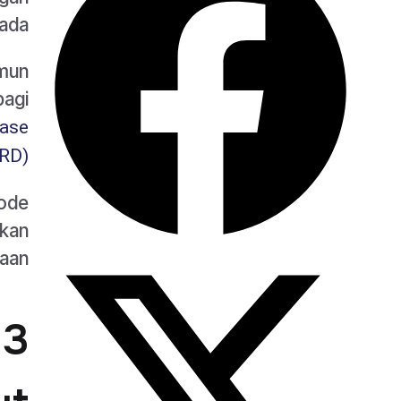
ada.
amun
bagi
ease
RD)
tode
bkan
aan.