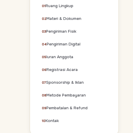
Ruang Lingkup
Materi & Dokumen
Pengiriman Fisik
Pengiriman Digital
Iuran Anggota
Registrasi Acara
Sponsorship & Iklan
Metode Pembayaran
Pembatalan & Refund
Kontak