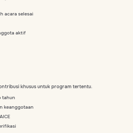
ah acara selesai
nggota aktif
ontribusi khusus untuk program tertentu.
p tahun
han keanggotaan
 AICE
rifikasi