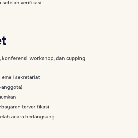
 setelah verifikasi
et
 konferensi, workshop, dan cupping
 email sekretariat
n-anggota)
umumkan
embayaran terverifikasi
etelah acara berlangsung